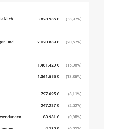
ießlich
3.828.986 €
(
38,97%
)
gen und
2.020.889 €
(
20,57%
)
1.481.420 €
(
15,08%
)
1.361.555 €
(
13,86%
)
797.095 €
(
8,11%
)
247.237 €
(
2,52%
)
ufwendungen
83.931 €
(
0,85%
)
ndungen
4.520 €
(
0,05%
)