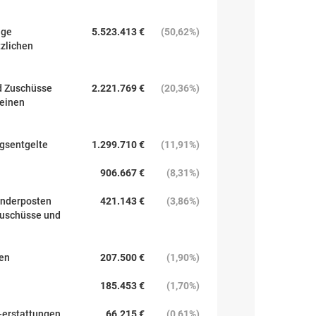
äge
5.523.413 €
(
50,62%
)
tzlichen
d Zuschüsse
2.221.769 €
(
20,36%
)
meinen
ngsentgelte
1.299.710 €
(
11,91%
)
906.667 €
(
8,31%
)
onderposten
421.143 €
(
3,86%
)
zuschüsse und
gen
207.500 €
(
1,90%
)
185.453 €
(
1,70%
)
-erstattungen
66.215 €
(
0,61%
)